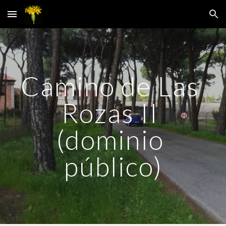
Skip to main content
Skip to navigation
Camino de Las 
Rozas II 
(dominio 
público)